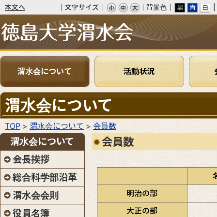
本文へ
文字サイズ
背景色
渭水会
渭水会について
活動状況
渭水会について
TOP
渭水会について
会員数
会員数
渭水会について
会長挨拶
総合科学部沿革
明治の部
渭水会会則
大正の部
役員名簿