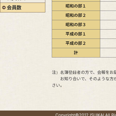
昭和の部１
会員数
昭和の部２
昭和の部３
平成の部１
平成の部２
計
注）名簿登録者の方で、会報をお
お知り合いで、そのような方が
さい。
Copyright©2012 ISUIKAI,All Ri