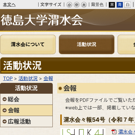
本文へ
文字サイズ
背景色
渭水会
渭水会について
活動状況
活動状況
TOP
活動状況
会報
会報
活動状況
総会
会報をPDFファイルでご覧いた
※web上では一部、掲載してい
会報
渭水会々報54号（令和７年
広報活動
渭水会々